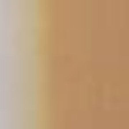
فتن
ه
حتوا