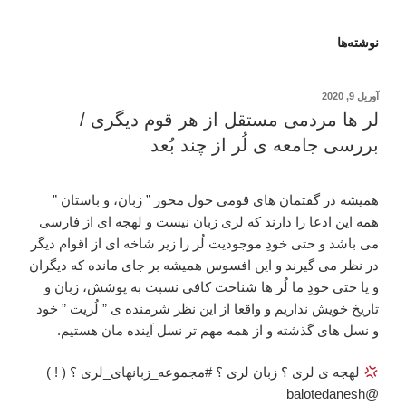
نوشته‌ها
نوشته‌شده
آوریل 9, 2020
در
لر ها مردمی مستقل از هر قوم دیگری /
بررسی جامعه ی لُر از چند بُعد
همیشه در گفتمان های قومی حول محور ” زبان، و باستان ”
همه این ادعا را دارند که لری زبان نیست و لهجه ای از فارسی
می باشد و حتی خودِ موجودیت لُر را زیر شاخه ای از اقوام دیگر
در نظر می گیرند و این افسوس همیشه بر جای مانده که دیگران
و یا حتی خودِ ما لُر ها شناخت کافی نسبت به پوشش، زبان و
تاریخ خویش نداریم و واقعا از این نظر شرمنده ی ” لُریت ” خود
و نسل های گذشته و از همه مهم تر نسل آینده مان هستیم.
لهجه ی لری ؟ زبان لری ؟ #مجموعه_زبانهای_لری ؟ ( ! )
@balotedanesh