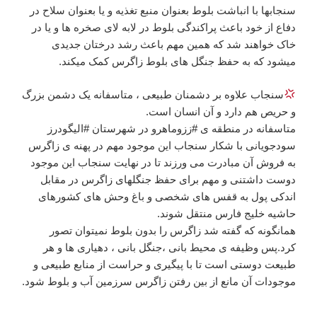
سنجابها با انباشت بلوط بعنوان منبع تغذیه و یا بعنوان سلاح در
دفاع از خود باعث پراکندگی بلوط در لابه لای صخره ها و یا در
خاک خواهند شد که همین مهم باعث رشد درختان جدیدی
میشود که به حفظ جنگل های بلوط زاگرس کمک میکند.
سنجاب علاوه بر دشمنان طبیعی ، متاسفانه یک دشمن بزرگ
و حریص هم دارد و آن انسان است.
متاسفانه در منطقه ی #ززوماهرو در شهرستان #الیگودرز
سودجویانی با شکار سنجاب این موجود مهم در پهنه ی زاگرس
به فروش آن مبادرت می ورزند تا در نهایت سنجاب این موجود
دوست داشتنی و مهم برای حفظ جنگلهای زاگرس در مقابل
اندکی پول به قفس های شخصی و باغ وحش های کشورهای
حاشیه خلیج فارس منتقل شوند.
همانگونه که گفته شد زاگرس را بدون بلوط نمیتوان تصور
کرد.پس وظیفه ی محیط بانی ،جنگل بانی ، دهیاری ها و هر
طبیعت دوستی است تا با پیگیری و حراست از منابع طبیعی و
موجودات آن مانع از بین رفتن زاگرس سرزمین آب و بلوط شود.