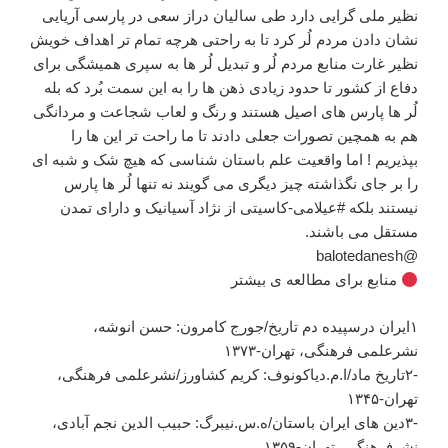
نظیر ملی گرایی دارد طی سالیان دراز سعی در پارسی آریایی
نشان دادن مردم لُر کرد تا به راحتی هرچه تمام تر اهداف خویش
نظیر غارت منابع مردم لُر و تبدیل لُر ها به سپری همیشگی برای
دفاع از کشور تا حدود زیادی ذهن ها را به این سمت بُرد که بله
لُر ها پارس های اصیل هستند و رنگ و لعاب شجاعت و مردانگی
هم به همچین تصورات جعلی دادند تا ما راحت تر این ها را
بپذیریم ! اما واقعیت علم باستان شناسی که هیچ شک و شبه ای
را بر جای نگذاشته چیز دیگری می گویند نه تنها لُر ها پارس
نیستند بلکه #عیلامی-کاسیتی از نژاد آسیانیک و دارای تمدن
مستقل می باشند.
@balotedanesh
منابع برای مطالعه ی بیشتر
۱ایران درسپیده دم تاریخ/جورج کامرون: حسن انوشه،
نشرعلمی فرهنگی، تهران-۱۳۷۳
-۲تاریخ ماد/ا.م.دیاکونوف: کریم کشاورز/نشرعلمی فرهنگی،
تهران-۱۳۴۵
-۳دین های ایران باستان/ه.س.نیبرگ: حبیب الدین نجم آبادی،
نشرفرهنگی، تهران-۱۳۵۹