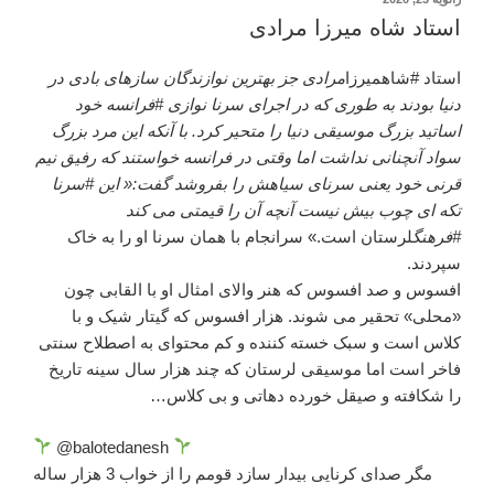
در
استاد شاه میرزا مرادی
استاد #شاهمیرزا
مرادی جز بهترین نوازندگان سازهای بادی در
دنیا بودند به طوری که در اجرای سرنا نوازی #فرانسه خود
اساتید بزرگ موسیقی دنیا را متحیر کرد. با آنکه این مرد بزرگ
سواد آنچنانی نداشت اما وقتی در فرانسه خواستند که رفیق نیم
قرنی خود یعنی سرنای سیاهش را بفروشد گفت:« این #سرنا
تکه ای چوب بیش نیست آنچه آن را قیمتی می کند
#فرهنگ
لرستان است.» سرانجام با همان سرنا او را به خاک
سپردند.
افسوس و صد افسوس که هنر والای امثال او با القابی چون
«محلی» تحقیر می شوند. هزار افسوس که گیتار شیک و با
کلاس است و سبک خسته کننده و کم محتوای به اصطلاح سنتی
فاخر است اما موسیقی لرستان که چند هزار سال سینه تاریخ
را شکافته و صیقل خورده دهاتی و بی کلاس…
@balotedanesh
مگر صدای کرنایی بیدار سازد قومم را از خواب 3 هزار ساله