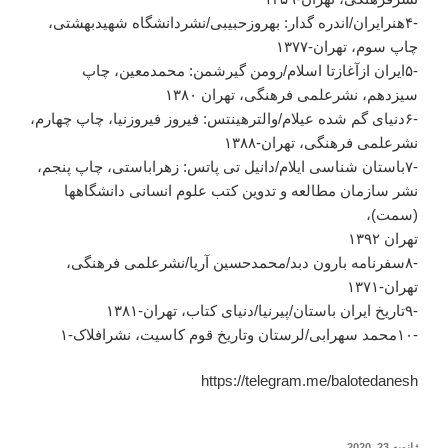
-۴هنرایران/اندره گدار: بهروزحبیبی/نشردانشگاه شهیدبهشتی،
چاپ سوم، تهران-۱۳۷۷
-۵ایران ازآغازتا اسلام/رومن گیرشمن: محمدمعین، چاپ
سیزدهم، نشرعلمی فرهنگی، تهران ۱۳۸۰
-۶دنیای گم شده عیلام/والترهینتس: فیروز فیروزنیا، چاپ چهارم،
نشرعلمی فرهنگی، تهران-۱۳۸۸
-۷باستان شناسی ایلام/دانیل تی پاتس: زهراباستی، چاپ پنجم،
نشر سازمان مطالعه و تدوین کتب علوم انسانی دانشگاهها
(سمت)،
تهران ۱۳۹۲
-۸سفرنامه بارون دبد/محمدحسین آریا/نشرعلمی فرهنگی،
تهران-۱۳۷۱
-۹تاریخ ایران باستان/پیرنیا/دنیای کتاب، تهران-۱۳۸۱
-۱۰محمد سهرابی/لرستان وتاریخ قوم کاسیت، نشرافلاک-۱
https://telegram.me/balotedanesh
نوشته‌شده
ژانویه 23, 2020