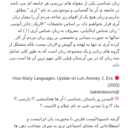
زبان شناسی یکی از مقوله های بررسی هر جامعه ای می باشد
در جامعه ی لُر ما گفتمانی و موجودیتی به نام ” لری ” مطلق
نداریم و زبان هیچ یک از اقوام زیر شاخه مردم لُر را معیار زبان
لُری قرار نخواهیم داد، بر اساس تحقیقات ” #اریک_جان_آنونبی
” زبان شناس ایتالیایی، معروف به زبان شناس لُری ( ! ) که
سالها به صورت میدانی و تخصصی بر روی زبان مردم لُر کار
کرده لُری نه تنها یه لهجه و گویش و #زبان نیست بلکه متشکل از
گروه های زبانی و یک مجموعه زبان است که به طور کلی شامل
سه زبان که در بین لُرستان فِیلی لکی مهم ترین آن ها است می
داند.
How Many Languages: Update on Luri, Anonby J. Eric
(2003)
@balotedanesh
#تمدن_و_باستان_شناسی / لُر ها هخامنشی ؟! پارسی ؟!
ماد ؟! و یا تمدنی غنی به نام عیلام و کاسیت ؟
گرچه ناسیونالیست فارس با محوریت پان ایرانیست و
اصطلاحاتی که معنای اجتماعی تری به صرف تصاحب ذهن ها