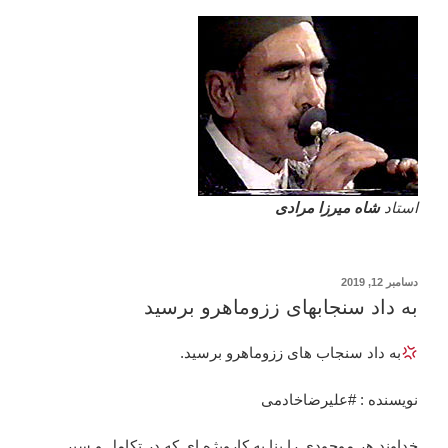
استاد
شاه میرزا مرادی
نوشته‌شده
دسامبر 12, 2019
در
به داد سنجابهای ززوماهرو برسید
به داد سنجاب های ززوماهرو برسید.
نویسنده : #علیرضاخادمی
خداوند هر موجودی را بنا به کارویژه ای که در تکامل و سیر