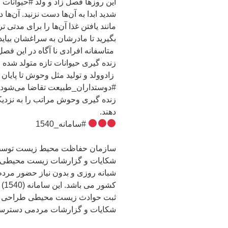
این روزها فصل زاد و ولد #حیوانات 
شدید ابدا به آن‌ها دست نزنید. آن‌ها د
مانند یافتن غذا آن‌ها را برای مدتی
بگیرید تا مادرشان به سراغشان بیاید
متاسفانه افرادی نا آگاه در این فصل
زنده گیری حیوانات تازه متولد شده
زادوولد و تولید مثل وحوش تا پایان 
#دوستداران_طبیعت تقاضا می‌شود د
زنده گیری وحوش مراتب را به نزدی
دهند.
#سامانه_1540
شکایات و گزارشات زیست محیطی م
شبانه روزی و بدون نیاز حضور مر
کش
ثبت حوادث زیست محیطی طراحی شده 
شکایات و گزارشات مردمی دسترسی