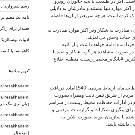
است. اگر در طبیعت با بچه جانوران روبرو
رسم شیرواری در 
ر اکثر موارد تنها نیستند و مادرشان به دلایلی
 ترک کرده است. هرچه سریعتر از آن‌ها فاصله
نامه یک معلم لر 
.
هشدار برای زاگ
 ، مبادرت به شکار ودر اکثر موارد مبادرت به
 ی حیات وحش می نمایند.
ادبیات نوستالژیک
خردادماه ادامه خواهد داشت و از کلیه
کاهومسا یا کاسه
ر صورت مشاهده هر گونه شکار و صید یا
کترین #پایگاه_محیط_زیست منطقه اطلاع
آخرین دیدگاه‌ها
alirezakhademi
د
سازمان حفاظت محیط زیست توسط سامانه ارتباط مردمی 1540آماده دریافت
ردم از طریق تلفن ثابت وهمراه بصورت
alirezakhademi
د
دم در ادارات حفاظت محیط زیست در سراسر
زبان لُری تنگ می
ور می باشد. این سامانه (1540) برای پیگیری شکایات و گزارشات مردمی و
alirezakhademi
د
تا سازمان بتواند بصورت آنلاین به
 داشته باشد.
alirezakhademi
د
(مردم)لر