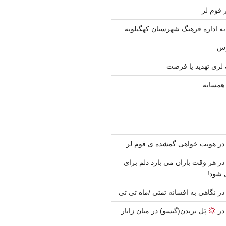
قوم لر
به اداره فرهنگ شهرستان کهگیلویه
رس
 لری تهدید یا فرصت
 همسایه
ر
هویت خواهی گمشده ی قوم لر
ر
هر وقت باران می بارد دلم برای
 شود!
ر
نگاهی به افسانه تمتی /ماه تی تی
ر
پَل بریدن(گیسو) در میان زایار