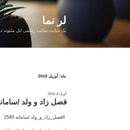
فتن
ه
حتوا
لر نما
یک سایت سایت رسمی ایل مئیوند دی
ماه:
آوریل 2018
نوشته‌شده
آوریل 8, 2018
در
فصل زاد و ولد /سامانه 40
‌ #فصل_زاد_و_ولد /سامانه 1540