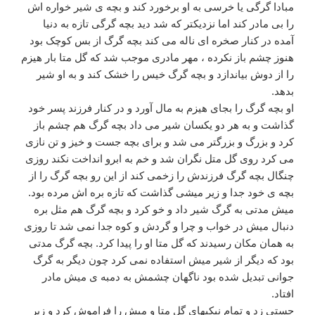
مبادا گرگی یا خرسی به او برخورد کند و بچه ی شیر خواره اش
را بی مادر کند اما نزدیکتر که شد دید بچه گرگی تازه به دنیا
آمده در کنار صخره ای ناله می کند بچه گرگ از بس کوچک بود
هنوز چشم باز نکرده ، مهر مادری موجب شد که گل متا بار هیزم
را از دوش بیاندازد و بچه گرگ خیس را خشک کند و به او شیر
بدهد.
او بچه گرگ را بجای هیزم به مال آورد و در کنار فرزند پسر خود
گذاشت و به هر دو یکسان شیر می داد بچه گرگ هم چشم باز
کرد و بزرگ و بزرگتر می شد و برای بچه جست و خیز و تن نازی
می کرد روی گل متل نگران شد و خم به ابرو انداخت نکند روزی
چنگال بچه گرگ فرزندش را زخمی کند از این رو بچه گرگ را از
بچه ی خود جدا و زیر میشی گذاشت که تازه بره اش مرده بود.
میش مدتی به گرگ شیر داد و خو کرد و بچه گرگ هم مثل بره
دنبال میش در خواب و چرا و گردش و کوه جدا نمی شد تا روزی
به همان مکان رسیدند که گل متا او را پیدا کرد. بچه گرگ مدتی
بود که دیگر از شیر میش استفاده نمی کرد چون دیگر به گرگ
جوانی تبدیل شده بود ناگهان چشمش به دمبه ی میش مادر
افتاد.
جستی زد و تمام نیکیهای گل متا و میش را فراموش کرد و زیر