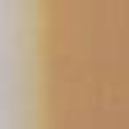
فتن
ه
حتوا