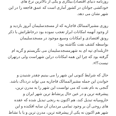
روزنامه دنیای اقتصاد)،بیکاری و یکی از بالاترین نرخ های
خودکشی جوانان در کشور آماری است که عمق فاجعه را در این
شهر نشان می دهد.
روزی مشیرالممالک قاجاریه که از مسجدسلیمان آنروز بازدید و
از وجود آنهمه امکانات ابراز تعجب نموده بود درخاطراتش با ذکر
رونق اقتصادی و امکانات وسیع موجود در مسجدسلیمان
بواسطه کشف نفت نگاشته بود:
«ازبلندای تپه ای به شهرمسجدسلیمان می نگریستم و گریه ام
گرفته بود که چرا این همه امکانات دراین شهراست ولی درتهران
نیست؟!».
حال که شرایط کنونی این شهر را می بینیم چقدر شنیدن و
خواندن این جمله مشیرالممالک قاجاریه می تواند دردناک باشد.
گنجی به نام نفت که می توانست این شهر را به مدرن ترین،
پیشرفته ترین و در عین حال پرنشاط ترین شهر ایران و
خارومیانه تبدیل کند، هم اکنون به رنجی تبدیل شده که عقده
های روحی آن بر وجود تمامی مردمان آن سایه افکنده و این
شهر هم اکنون نه یکی از پیشرفته ترین، مدرن ترین و یا با نشاط