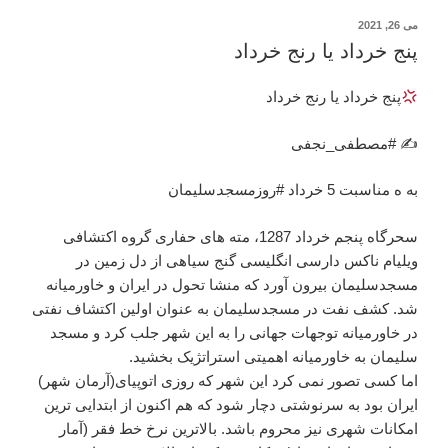
نوشته‌شده
می 26, 2021
در
پنج خرداد یا رنج خرداد
پنج خرداد یا رنج خرداد
✍ #مصطفی_نجفی
به ه مناسبت 5 خرداد #روز
مسجد
سليمان
سحرگاه پنجم خرداد 1287، مته های حفاری گروه اکتشافی
ویلیام ناکس دارسی انگلیسی گنج سیاهی از دل زمین در
مسجدسلیمان بیرون آورد که منشا تحول در ایران و خاورمیانه
شد. کشف نفت در مسجدسلیمان به عنوان اولین اکتشاف نفتی
در خاورمیانه توجهات جهانی را به این شهر جلب کرد و مسجد
سلیمان به خاورمیانه اهمیتی استراتژیک بخشید.
اما کسی تصور نمی کرد این شهر که روزی اتوپیای(آرمان شهر)
ایران بود به سرنوشتی دچار شود که هم اکنون از ابتدایی ترین
امکانات شهری نیز محروم باشد. بالاترین نرخ خط فقر (آمار