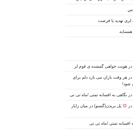
رس
 لری تهدید یا فرصت
 همسایه
ر
هویت خواهی گمشده ی قوم لر
ر
هر وقت باران می بارد دلم برای
 شود!
ر
نگاهی به افسانه تمتی /ماه تی تی
ر
پَل بریدن(گیسو) در میان زایار
 افسانه تمتی /ماه تی تی