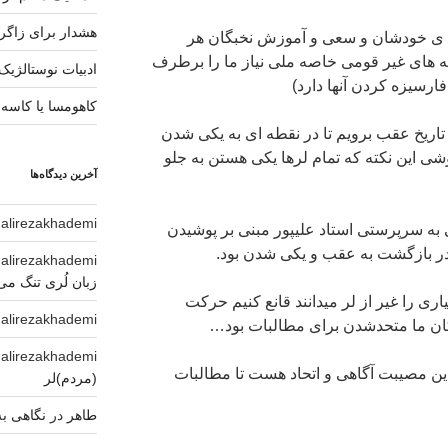
هشدار برای زاگ
ه ی خودشان و سعی و آموزش نخبگان هر
ه های غیر قومی خاصه ملی نیاز ما را برطرف
ادبیات نوستالژیک
رسیزه کردن آنها دارد)
کاهومسا یا کاسه
ر تاریخ عقب برویم تا در نقطه ای به یکی شدن
شی این نکته که تمام لرها یکی هستن به جلو
آخرین دیدگاه‌ها
alirezakhademi
د
به سرپرستی استاد علیپور مبنی بر پوشیدن
ر بازگشت به عقب و یکی شدن بود.
alirezakhademi
د
زبان لُری تنگ می
یاری را غیر از لر میدانند قانع کنیم حرکت
alirezakhademi
د
ان ما متحدشدن برای مطالبات بود…
alirezakhademi
د
 این مصیبت آگاهی و اتحاد هست تا مطالبات
(مردم)لر
طاهر
در
نگاهی به