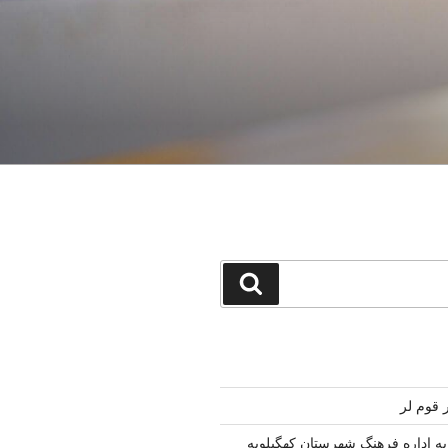
جستجو
قوم لر
به اداره فرهنگ شهرستان کهگیلویه