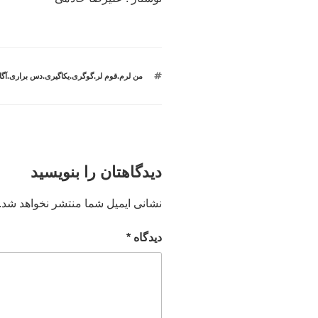
برچسب‌ها
من لرم.قوم لر.گوگری.یکاگیری.دس براری.آگا
دیدگاهتان را بنویسید
نشانی ایمیل شما منتشر نخواهد شد.
دیدگاه
*