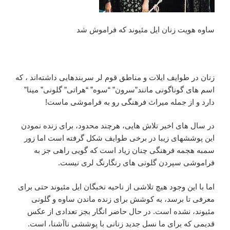
ساوه هویت زنان ایل مئیوند که فراموش شد
زنان در طوایف ایلات و مناطق قوم لر سربندهایی داشته‌اند ، که
اسم های گوناگونی مانند”سرون” “سوه” “هراتی” گلونی” مینا”
دارد و از جمله میراث فرهنگی رو به فراموشی ماست!
در سال های اخیر تلاش هایی، هرچند محدود، برای زنده نمودن
این پوششهای زیبا در برخی طوایف شکل گرفته است اما زور
سمبه هجمه فرهنگی چنان زیاد است که گویی راهی جز به
فراموشی سپردن گلونی های رنگارنگ لری نیست.
اما با این وجود هیچ تلاشی از ناحیه نخبگان ایل مئیوند حتی برای
معرفی تا برسد، به کوشش برای زنده ماندن ساوه و گلونی
مئیوند، نشده است. در حال حاضر انگار بجز تعدادی از عکس
قدیمی که برای ما نسل جدید زنانی با پوششی ناآشنا، است.