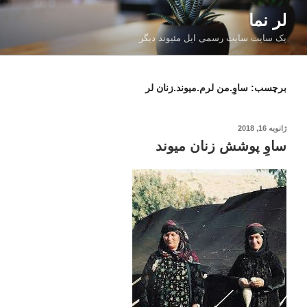
فتن
لر نما
ه
یک سایت سایت رسمی ایل مئیوند دیگر
حتوا
برچسب:
ساوِ.من لرم.میوند.زنان لر
نوشته‌شده
ژانویه 16, 2018
در
ساوِ پوشش زنان میوند