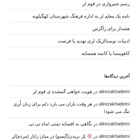
رسم شیرواری در قوم لر
نامه یک معلم لر به اداره فرهنگ شهرستان کهگیلویه
هشدار برای زاگرس
ادبیات نوستالژیک لری تهدید یا فرصت
کاهومسا یا کاسه همسایه
آخرین دیدگاه‌ها
alirezakhademi
در
هویت خواهی گمشده ی قوم لر
alirezakhademi
در
هر وقت باران می بارد دلم برای زبان لُری
تنگ می شود!
alirezakhademi
در
نگاهی به افسانه تمتی /ماه تی تی
alirezakhademi
در
پَل بریدن(گیسو) در میان زایار (مردم)لر