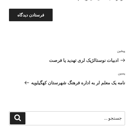
راهبری
نوشته
پیشین
نوشته
قبلی
ادبیات نوستالژیک لری تهدید یا فرصت
نوشته‌ٔ
پسین
بعدی
نامه یک معلم لر به اداره فرهنگ شهرستان کهگیلویه
جستجو
جستجو
برای