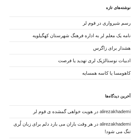
نوشته‌های تازه
رسم شیرواری در قوم لر
نامه یک معلم لر به اداره فرهنگ شهرستان کهگیلویه
هشدار برای زاگرس
ادبیات نوستالژیک لری تهدید یا فرصت
کاهومسا یا کاسه همسایه
آخرین دیدگاه‌ها
alirezakhademi
در
هویت خواهی گمشده ی قوم لر
alirezakhademi
در
هر وقت باران می بارد دلم برای زبان لُری
تنگ می شود!