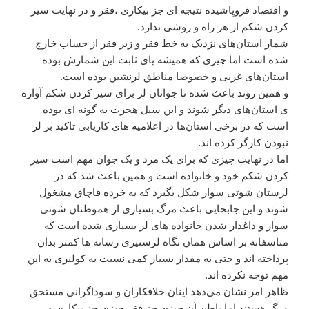
و اقتصاد فروپاشیده نتیجه ای جز بیکاری ،فقر و در نهایت سیر
کردن شکم از هر راه و روشی ندارد.
شمار استان‌های نزدیک به خط فقر و زیر فقر از حساب خارج
شده است اما چیزی که همیشه پای ثابت این شمارش بوده
استان‌های غربی و خصوصا مناطق لرنشین بوده است.
و همین روند باعث شده تا جوانان لر برای سیر کردن شکم آواره
ی استان‌های دیگر شوند و این سیل هجرت به گونه ای بوده
است که در برخی استان‌ها در اعلامیه های کاریابی تاکید بر لر
نبودن کارگر کرده اند.
اما در نهایت چیزی که برای یک مرد و یک جوان مهم است سیر
کردن شکم خود و خانواده است و همین باعث شد که در
لرستان شوتی سوار شکل بگیرد که به خرده قاچاق مشغول
شوند و این جابجایی باعث مرگ بسیاری از هموطنان شوتی
سوار و داغدار شدن خانواده های لر بسیاری شده است که
متاسفانه بر اساس همان نگاه لرستیزی رسانه ها کمتر بدان
پرداخته اند و حتی به مقدار بسیار کمی نسبت به کولبری به این
مهم توجه نکرده اند.
ظاهر امر نشان می‌دهد اینان خلافکاران و سوداگرانی مستحق
مرگ هستند اما باطن آن چیزی جز فقر چیزی جز بیکاری و