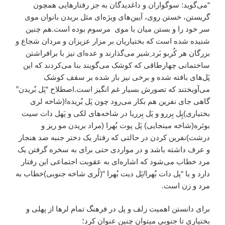
“می‌گوید: سوگواران و داغدیدگان به جز رفتارهایی همچون
گریستن‌، خستن روی‌، آیین‌های ویژه‌ای مثل بریدن بانوان موی
سر خود را و بستن میان با موی مرسوم بوده است.هم چنین
شنیده شده است که بختیاریان بر مزار عزیزان و مردان شجاع و
بزرگان هر کُربو بَرد ِشیر می‌گذارند و عده‌ای نیز با برافراشتن
ساختمانی چهارطاقی که کوشک می‌گویند بنا می‌کردند ‌که این
پَل‌های بافته شده و برخی نیز باز شده بر سقف کوشک
می‌آویختند که تصورش بسیار غم انگیز است.اصطلاح “پَل بُریدن”
گاهی جای نفرین هم بکار می‌رود چون پَل بُریده!(شاخه لری
بختیاری)پِل بِررو و پَل بِرریا در شاخه‌های لکی و پَهل دات سیت
بوئره(شاخه مینجایی‌) پَل پوت بُهرا (مراد بریدن مو ریز و
درشت)نفرین کردن در حالتی که رفتار یک دختر جنبه ضد هنجار
و عرف داشته باشد و در مواردی حتی برای به سخره گرفتن یک
مرد خطاب می‌شود که اشاره‌ای به عقوبت اجتماعی این رفتار
دارد و یا “پل دات بُهرا/پَل دیت بُهرا “(لُری شاخه جنوبی)خطاب به
مرد و زن است.
برای دانستن اهمیت زلف و پل در فرهنگ تمام لرها از پهلی و
بختیاری تا جنوبی میتوان چنین عنوان کرد؛