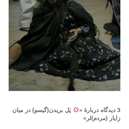
3 دیدگاه دربارهٔ «
پَل بریدن(گیسو) در میان
زایار (مردم)لر»