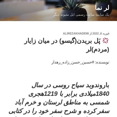
فتن
لر نما
ه
یک سایت سایت رسمی ایل مئیوند دیگر
حتوا
نوشته‌شده
فوریه 6, 2022
از
ALIREZAKHADEMI
در
پَل بریدن(گیسو) در میان زایار
(مردم)لر
نویسنده: #حسین_حسن_زاده_رهدار
بارون
دوبد سیاح روسی در سال
1840میلادی برابر با 1219هجری
شمسی به مناطق لرستان و خرم آباد
سفر کرده و شرح سفر خود را در کتابی