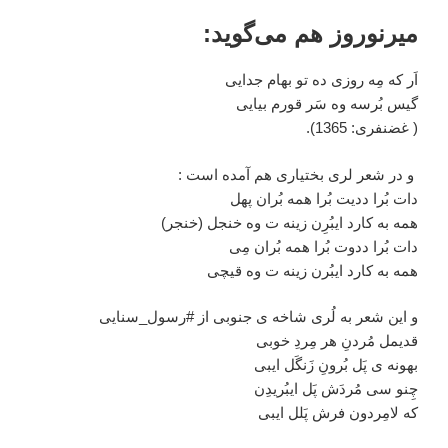
میرنوروز هم می‌گوید:
اَر که مِه روزی ده تو بهام جدایی
گیس بُرسه وه سَر قورم بیایی
( غضنفری: 1365).
و در شعر لری بختیاری هم آمده است :
دات بُرا ددیت بُرا همه بُران پهل
همه به کارد ایبُرِن زینه ت وه خنجل (خنجر)
دات بُرا ددوت بُرا همه بُران مِی
همه به کارد ایبُرن زینه ت وه قیچی
و این شعر به لُری شاخه ی جنوبی از #رسول_سنایی
قدیمل مُردنِ هر مِردِ خوبی
بهونه ی پَل بُرونِ زَنگَل ایبی
چِنو سی مُردَش پَل ایبُریدِن
که لامِردون فرش پَلل ایبی