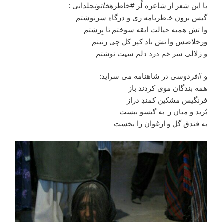
یا این شعر از شاعره لُر #خاطره
خاتون
جلدانی :
گیس برون خاطریامه ری و درگاه سرنوشتم
وا تش همیه خیالت ایقه سوختم تا بِرشتم
ورخلاصس وا تش باد کپر کل چی رنینم
و زلالی سر خم درد دلم سیت نوشتم
و #فردوسی در شاهنامه می سراید:
همه بندگان موی کردند باز
فرنگیس مشکین کمندِ دراز
بُرید و میان را به گیسو ببست
به فندق گل و ارغوان را بخست