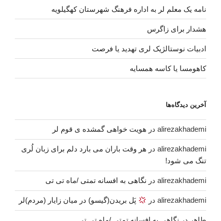
نامه یک معلم لر به اداره فرهنگ شهرستان کهگیلویه
هشدار برای زاگرس
ادبیات نوستالژیک لری تهدید یا فرصت
کاهومسا یا کاسه همسایه
آخرین دیدگاه‌ها
alirezakhademi
در
هویت خواهی گمشده ی قوم لر
alirezakhademi
در
هر وقت باران می بارد دلم برای زبان لُری
تنگ می شود!
alirezakhademi
در
نگاهی به افسانه تمتی /ماه تی تی
alirezakhademi
در
پَل بریدن(گیسو) در میان زایار (مردم)لر
طاهر
در
نگاهی به افسانه تمتی /ماه تی تی