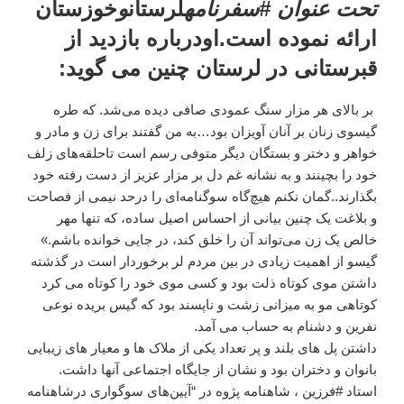
تحت عنوان #سفرنامه
لرستان
و
خوزستان
ارائه نموده است.اودرباره بازدید از
قبرستانی در لرستان چنین می گوید:
بر بالای هر مزار سنگ عمودی صافی دیده می‌شد. که طره
گیسوی زنان بر آنان آویزان بود…به من گفتند برای زن و مادر و
خواهر و دختر و بستگان دیگر متوفی رسم است تاحلقه‌های زلف
خود را بچینند و به نشانه غم دل بر مزار عزیز از دست رفته خود
بگذارند..گمان نکنم هیچ‌گاه سوگنامه‌ای را درحد نیمی از فصاحت
و بلاغت یک چنین بیانی از احساس اصیل ساده، که تنها مهر
خالص یک زن می‌تواند آن را خلق کند، در جایی خوانده باشم.»
گیسو از اهمیت زیادی در بین مردم لر برخوردار است در گذشته
داشتن موی کوتاه ذلت بود و کسی موی خود را کوتاه می کرد
کوتاهی مو به میزانی زشت و ناپسند بود که گیس بریده نوعی
نفرین و دشنام به حساب می آمد.
داشتن پل های بلند و پر تعداد یکی از ملاک ها و معیار های زیبایی
بانوان و دختران بود و نشان از جایگاه اجتماعی آنها داشت.
استاد #فرزین ، شاهنامه پژوه در “آیین‌های سوگواری درشاهنامه