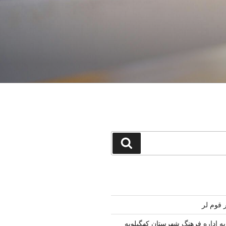
جستجو
قوم لر
به اداره فرهنگ شهرستان کهگیلویه