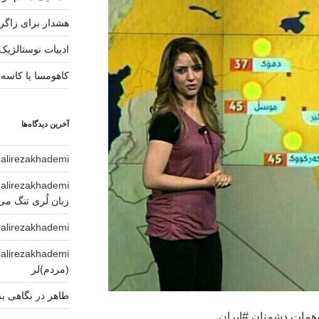
هشدار برای زاگ
ادبیات نوستالژیک
کاهومسا یا کاسه
آخرین دیدگاه‌ها
alirezakhademi
د
alirezakhademi
د
زبان لُری تنگ می
alirezakhademi
د
alirezakhademi
د
(مردم)لر
طاهر
در
نگاهی به
همات دشمنان #ایران