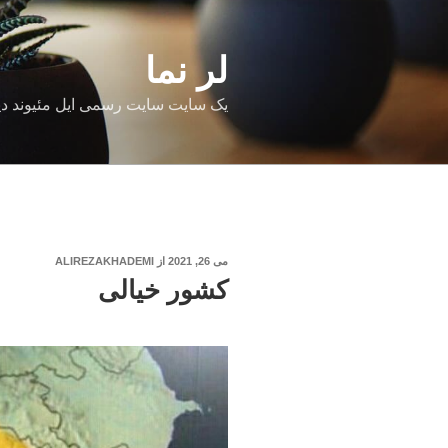
فتن
ه
حتوا
لر نما
یک سایت سایت رسمی ایل مئیوند دی
نوشته‌شده
می 26, 2021
از
ALIREZAKHADEMI
در
کشور خیالی