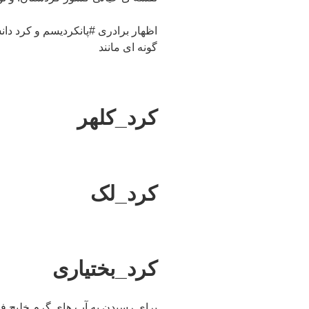
اظهار برادری #پانکردیسم و کرد دانس
گونه ای مانند
کرد_کلهر
کرد_لک
کرد_بختیاری
برای رسیدن به آب های گرم خلیج ف