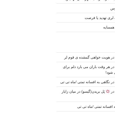
رس
 لری تهدید یا فرصت
 همسایه
ر
هویت خواهی گمشده ی قوم لر
ر
هر وقت باران می بارد دلم برای
 شود!
ر
نگاهی به افسانه تمتی /ماه تی تی
ر
پَل بریدن(گیسو) در میان زایار
 افسانه تمتی /ماه تی تی