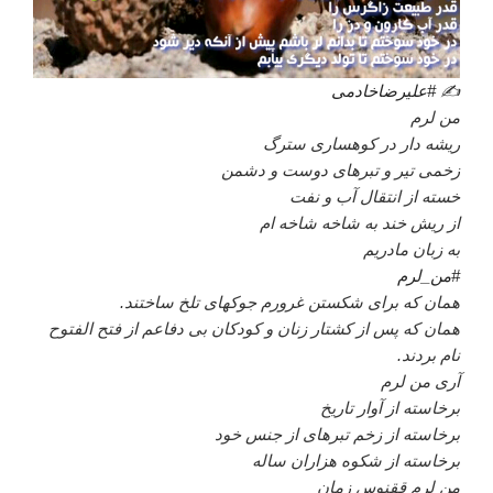
✍
#علیرضاخادمی
من لرم
ریشه دار در کوهساری سترگ
زخمی تیر و تبرهای دوست و دشمن
خسته از انتقال آب و نفت
از ریش خند به شاخه شاخه ام
به زبان مادریم
#من_لرم
همان که برای شکستن غرورم جوکهای تلخ ساختند.
همان که پس از کشتار زنان و کودکان بی دفاعم از فتح الفتوح
نام بردند.
آری من لرم
برخاسته از آوار تاریخ
برخاسته از زخم تبرهای از جنس خود
برخاسته از شکوه هزاران ساله
من لرم ققنوس زمان