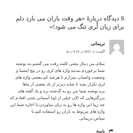
5 دیدگاه دربارهٔ «هر وقت باران می بارد دلم
برای زبان لُری تنگ می شود!»
نریمانی
آگوست 3, 2021 در 8:23 ب.ظ
سلام،من دنبال معنی کلمه رِفت می گشتم،به نوشته
شما برخوردم،مدتیه واژه های لری رو در پیج اینستا و
وضعیت واتساپ میزارم تا هرچند کم،بعضی واژه های
لری تکرار بشه تا شاید دیرتر از یاد بعضی از ماها
بره.نوشته شما من رو به گذشته بره و یاد گفته های
بزرگترهایی که الان خیلی از اونا آسمانی شدن افتادم که
چه زیبا این واژه ها رو به زبان میاوردن،با اجازه شما این
واژه های مربوط به باران رو استفاده کنم،با
سپاس،نریمانی
پاسخ