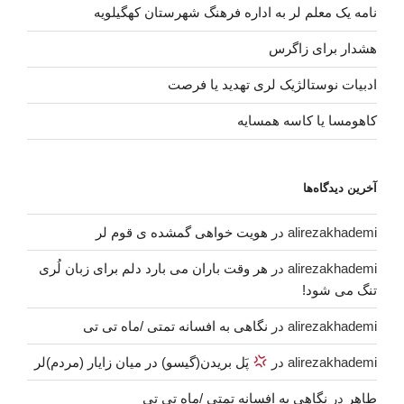
نامه یک معلم لر به اداره فرهنگ شهرستان کهگیلویه
هشدار برای زاگرس
ادبیات نوستالژیک لری تهدید یا فرصت
کاهومسا یا کاسه همسایه
آخرین دیدگاه‌ها
alirezakhademi
در
هویت خواهی گمشده ی قوم لر
alirezakhademi
در
هر وقت باران می بارد دلم برای زبان لُری
تنگ می شود!
alirezakhademi
در
نگاهی به افسانه تمتی /ماه تی تی
alirezakhademi
در
پَل بریدن(گیسو) در میان زایار (مردم)لر
طاهر
در
نگاهی به افسانه تمتی /ماه تی تی