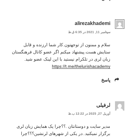
alirezakhademi
سپتامبر 11, 2021 در 6:35 ق.ظ
سلام و ممنون از توجهتون.کار شما ارزنده و قابل
ستایش هست.پیشنهاد میکنم اگر عضو کانال فرهنگستان
زبان لری در تلکرام نیستید با این لینک عضو شید.
https://t.me/thelurishacademy
پاسخ
لرفیلی
آوریل 27, 2025 در 12:22 ب.ظ
مدیر سایت و دوستانتان .؟؟چرا یک همایش زبان لری
برگزار نمیکنید..در یکی از شهرهای لرنشین؟؟؟چرا