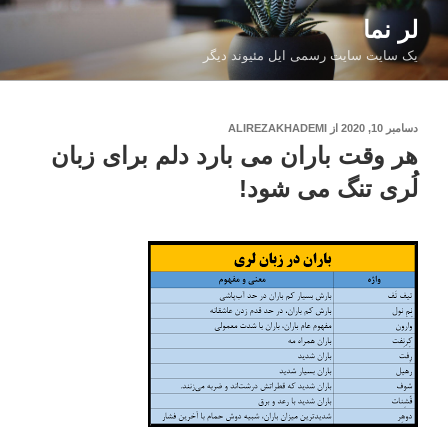
فتن
لر نما
ه
یک سایت سایت رسمی ایل مئیوند دیگر
حتوا
نوشته‌شده
دسامبر 10, 2020
از
ALIREZAKHADEMI
در
هر وقت باران می بارد دلم برای زبان
لُری تنگ می شود!