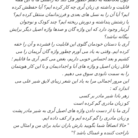
قابلیت و داشته ی زبان لُری چه کار کرده ایم؟ آیا حفظش کرده
ایم؟ آیا آن را به نسل های بعدی و فرزندانمان منتقل کرده ایم؟
یا زشتش پنداشته و دورش ریخته ایم؟ چند کودک و نوجوان
لُرتبار وجود دارد که این واژه گان و صدها واژه اصیل دیگر برایش
بیگانه نباشد؟
آری با دستان خودمان گلوی این قابلیت را فشرده و آن را خفه
کرده ایم. وقتی به یاد می آورم چطور واژه گان لُریمان را می
کشیم و بعد احساس خوبی داریم، بغض می کنم. آری ما قاتلیم ؛
قاتل زبان اصیل و واژه های آبا و اجدادیمان و با این کار هویتمان
را به سمت نابودی سوق می دهیم .
این مرور اجمالی مرا به یاد این شعر زیبای لایق شیر علی می
اندازد که :
زهر بادا شیر مادر بر کسی
کو زبان مادری گم کرده است
آری ما با از دست دادن واژه های اصیل لُری به شیر مادر پشت
و زبان مادری را گم کرده ایم و از کف داده ایم.
” حالا انصافاً شما بگویید بارش باران نباید برای من و امثال من
ناراحت کننده و غمناک باشد ؟”