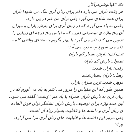
✍ #کیانوش
زهرا
کار
هر وقت باران می بارد دلم برای زبان لُری تنگ می شود! باران
برای همه شادی می آورد ولی برای من غم در پی دارد.
وقتی به یاد می آورم که در زبان لُری برای بارش باران و میزان
آن پنج واژه ی توصیفی داریم که مقیاس پنج درجه ای زیبایی را
تدوین می کند،دلم می گیرد یا بهتر بگویم به معنای واقعی کلمه
دلم می سوزد و به درد می آید:
تیف تَف: بارش بسیار کم باران
نِمِنول: بارش کم باران
رِفت: باران شدید
رِهیل: باران بسیارشدید
دوهِر: شدید ترین میزان باران
همین طور که این مقیاس را مرور می کنم به یاد می آورم که در
زبان لُری به بارش باران همراه با باد هم ” وَشت” گفته می شود.
این همه واژه برای توصیف بارش باران نشانگر توان فوق العاده
ی زبان لُری و داشته ها و قابلیت بسیار زیاد آن است.
ولی مرور این داشته ها و قابلیت های زبان لُری مرا می آزارد؛
چرا؟
چون بلافاصله به ذهنم خطور می کند که راستی ما با این همه