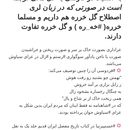
است در صورتی که در زبا
ن لری
اصطلاح گل خرره هم داریم و مسلما
خرره( #خه_ره ) و گل خرره تفاوت
دارند.
عزاداری بصورت خاک بر سر و صورت ریختن و خراشیدن
صورت با ناخن یادآور سوگواری #رستم و #زال در عزای سیاوش
می‌باشد.
#فردوسی آن را چنین توصیف می‌کند:
“تهمتن چو بشنید زو رفت هوش
ز زابل بزاری بر آمد خروش
به چنگال رخساره بشخود زال
همی ریخت خاک از بر شاخ و یال”
که در #شاهنامه نه فقط اینان که مردم ایران بدین شکل به
عزای #سیاوش جوان پرداخته بودند.
#حسن
پیر
نیا در کتاب تاریخ مفصل ایران قدیم جلد یک به نقل