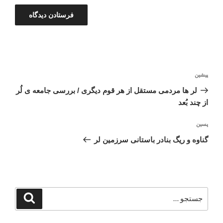
راهبری
نوشته
پیشین
نوشته
قبلی
لر ها مردمی مستقل از هر قوم دیگری / بررسی جامعه ی لُر
از چند بُعد
نوشته‌ٔ
پسین
بعدی
گناوه و ریگ بنادر باستانی سرزمین لر
جستجو
جستجو
برای