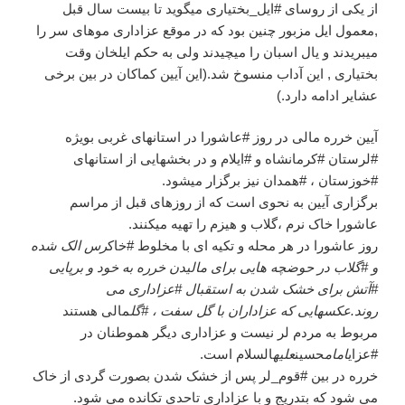
از یکی از روسای #ایل_بختیاری میگوید تا بیست سال قبل
,معمول ایل مزبور چنین بود که در موقع عزاداری موهای سر را
میبریدند و یال اسبان را میچیدند ولی به حکم ایلخان وقت
بختیاری , این آداب منسوخ شد.(این آیین کماکان در بین برخی
عشایر ادامه دارد.)
آیین خرره مالی در روز #عاشورا در استانهای غربی بویژه
#لرستان #کرمانشاه و #ایلام و در بخشهایی از استانهای
#خوزستان ، #همدان نیز برگزار میشود.
برگزاری آیین به نحوی است که از روزهای قبل از مراسم
عاشورا خاک نرم ،گلاب و هیزم را تهیه میکنند.
روز عاشورا در هر محله و تکیه ای با مخلوط #خاک
رس الک شده
و #گلاب در حوضچه هایی برای مالیدن خرره به خود و برپایی
#آتش برای خشک شدن به استقبال #عزاداری می
روند.عکسهایی که عزاداران با گل سفت ، #گل
مالی هستند
مربوط به مردم لر نیست و عزاداری دیگر هموطنان در
#عزای
امام
حسین
علیه
السلام است.
خرره در بین #قوم_لر پس از خشک شدن بصورت گردی از خاک
می شود که بتدریج و با عزاداری تاحدی تکانده می شود.