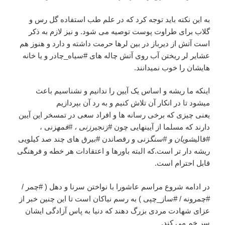
به این نکته باید توجه کرد که در علم طب استفاده گل رس و
گلاب برای طراوت پوست توصیه می شود. و نیز لازم به ذکر
است آتش از دیرباز در بین لرها حرمت داشته و دارد و هنوز هم
عشایر لر ریختن آب روی آتش چاله های #سیاه_چادر و یا خانه
هایشان را خوب نمیدانند.
اینکه ما ریشه و اساس یک آیین را ندانیم و نشناسیم باعث
میشود تا در انکار آن تلاش کنیم و به رد آن بپردازیم
یعنی چیزی که برخی رسانه ها و افراد سعی در تمسخر این آیین
دارند که مسلما از آیینهایی چون #زنجیر
زنی ، #قمه
زنی ،
#قالی
شویان و #سنگ
زنی و رقصاندن #بیرق های چند صد کیلویی
ریشه دار تر است.که البته باورها و اعتقادات هر خطه و فرهنگی
قابل احترام است.
در ادامه شروع مراسم عاشورا با نواختن سرنا و دهل ( #چمر /
#چمرونه / #ساز_چپی ) به رسم نیاکان است تا این چنین خبر از
عزای شهادت مردی بزرگ دهند که دنیا به پاس آزادگی ایشان
سر خم می کند.