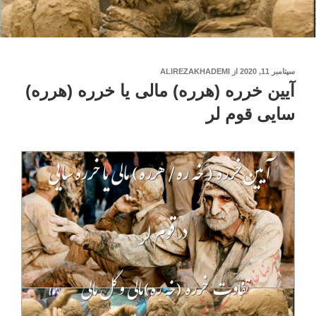
نوشته‌شده
سپتامبر 11, 2020
از
ALIREZAKHADEMI
در
آیین خرره (هرره) مالی یا خرره (هرره)
سایی قوم لر