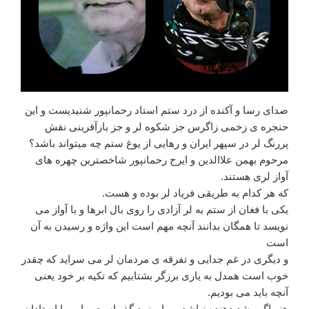
صدای رسا و آکنده از درد ستم استاد رحمانپور شنیدیست و این
حنجره ی زخمی زاگرس جز شکوه لر و جز بازآفرینی نقش
پررنگ لر در سپهر ایران و رهایی از یوغ ستم چه میتواند باشد؟
مرحوم بهمن علاالدین و ایرج رحمانپور شاخصترین چهره های
آواز لری هستند.
که هر کدام به طریقی فریاد لر بوده و هست.
یکی با فغان از ستم به لر آزادی را روی بال ابرها و با آواز می
نویسد تا همگان بدانند آنچه مهم است این واژه و رسیدن به آن
است
و دیگری در غم جدایی و تفرقه ی مردمان لر می سراید که چقدر
خوب است همدل به یاری برزگر بشتابیم که تکیه بر خود یعنی
آنچه باید می بودیم.
هنر اگر رشد دهنده نباشد میرا و زود گذر است و این را استادان