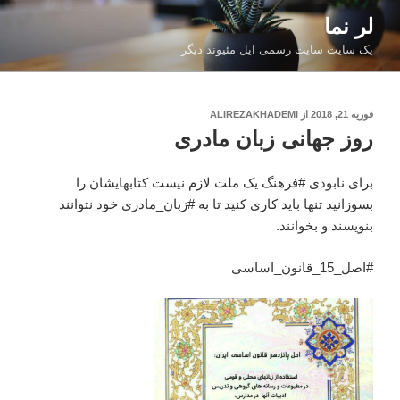
فتن
لر نما
ه
یک سایت سایت رسمی ایل مئیوند دیگر
حتوا
نوشته‌شده
فوریه 21, 2018
از
ALIREZAKHADEMI
در
روز جهانی زبان مادری
برای نابودی #فرهنگ یک ملت لازم نیست کتابهایشان را
بسوزانید تنها باید کاری کنید تا به #زبان_مادری خود نتوانند
بنویسند و بخوانند.
#اصل_15_قانون_اساسی